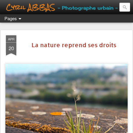
Cyril ABBAS
- Photographe urbain -
Pages
APR
La nature reprend ses droits
20