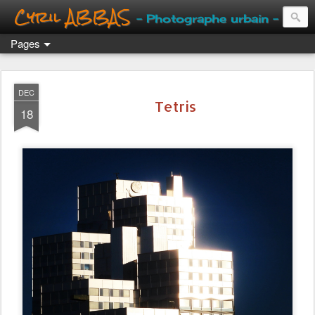
Cyril ABBAS
- Photographe urbain -
Pages
DEC
Tetris
18