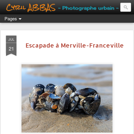
Cyril ABBAS
- Photographe urbain -
Pages
JUL
Escapade à Merville-Franceville
21