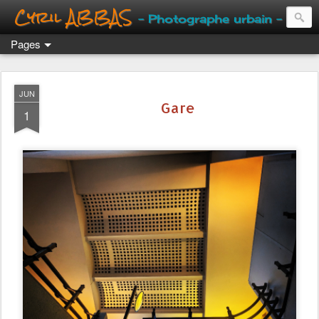
Cyril ABBAS
- Photographe urbain -
Pages
JUN
Gare
1