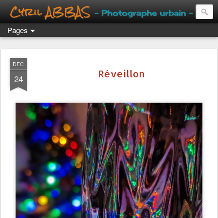
Cyril ABBAS
- Photographe urbain -
Pages
DEC
Réveillon
24