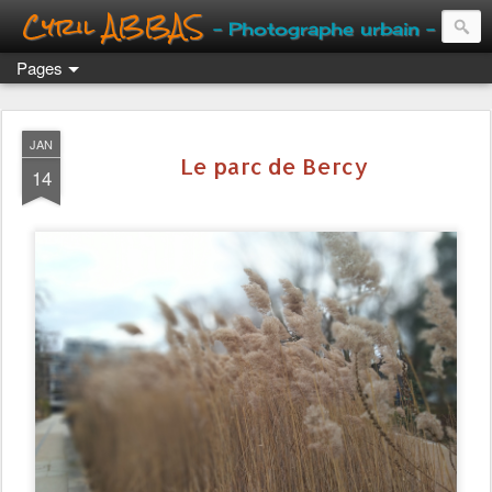
Cyril ABBAS
- Photographe urbain -
Pages
JAN
Le parc de Bercy
14