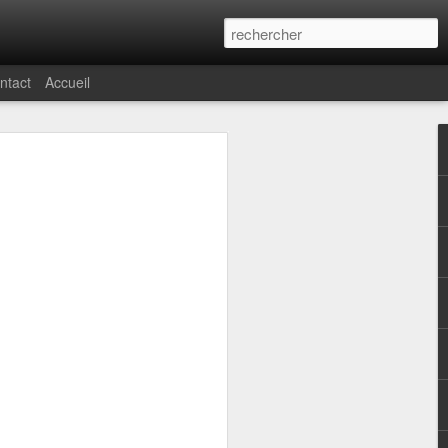
ntact
Accueil
Epoqu'Auto
Epoqu'Auto
Epoqu'Auto
2025 - Partie 3
2025 - Partie 2
2025 - Partie 1
Nov 16th
Nov 16th
Nov 16th
ut
Lines Défense
Reflet
Issy Paris
Jul 19th
Jan 7th
Jan 6th
 la
Architecture
Street Art
Post-it war