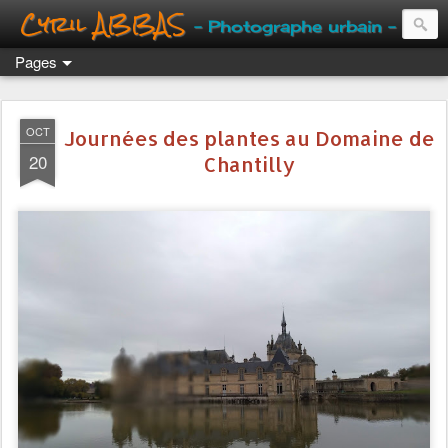
Cyril ABBAS
- Photographe urbain -
Pages
OCT
Journées des plantes au Domaine de
20
Chantilly