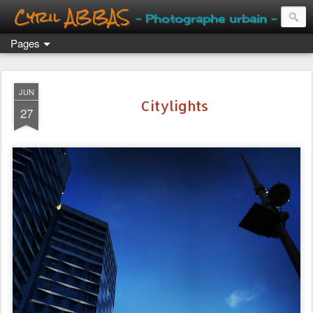
Cyril ABBAS
- Photographe urbain -
Pages
JUN
Citylights
27