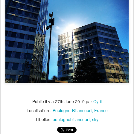
Publié il y a
27th June 2019
par
Cyril
Localisation :
Boulogne-Billancourt, France
Libellés:
boulognebillancourt
sky