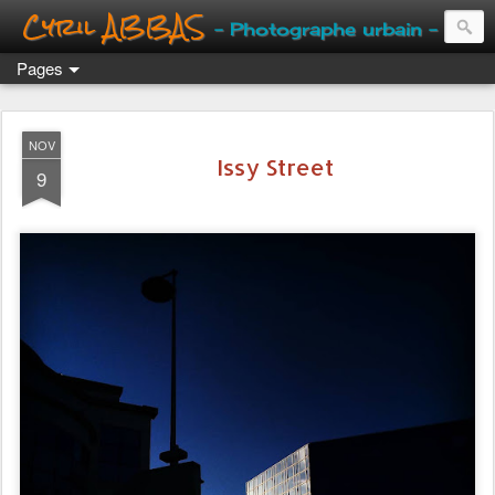
Cyril ABBAS
- Photographe urbain -
Pages
NOV
Issy Street
9