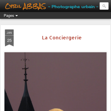
Cyril ABBAS
- Photographe urbain -
Pages
JAN
La Conciergerie
25