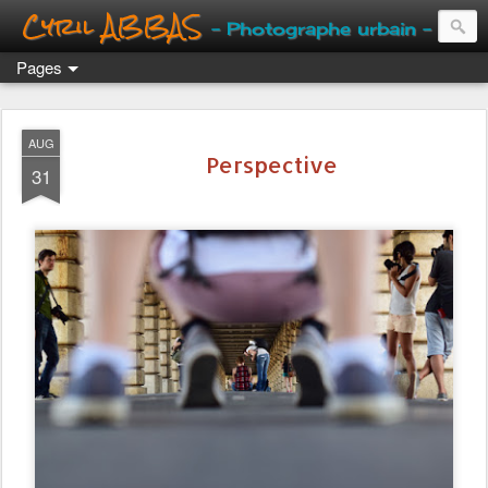
Cyril ABBAS
- Photographe urbain -
Pages
AUG
Perspective
31