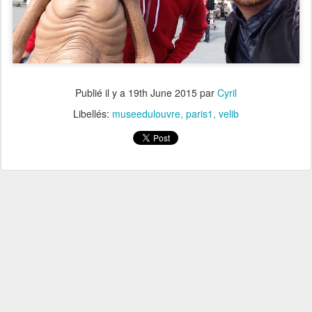
Publié il y a
19th June 2015
par
Cyril
Libellés:
museedulouvre
paris1
velib