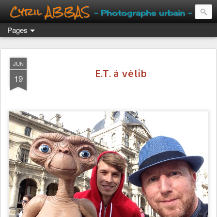
Cyril ABBAS
- Photographe urbain -
Pages
JUN
E.T. à vélib
19