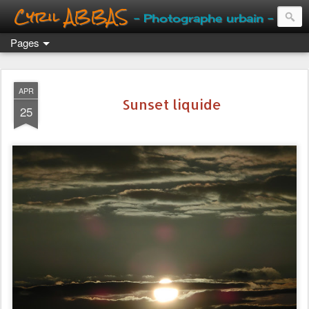
Cyril ABBAS
- Photographe urbain -
Pages
APR
Sunset liquide
25