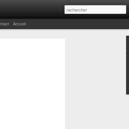
ntact
Accueil
Epoqu'Auto
Epoqu'Auto
Epoqu'Auto
2025 - Partie 3
2025 - Partie 2
2025 - Partie 1
Nov 16th
Nov 16th
Nov 16th
ut
Lines Défense
Reflet
Issy Paris
Jul 19th
Jan 7th
Jan 6th
 la
Architecture
Street Art
Post-it war