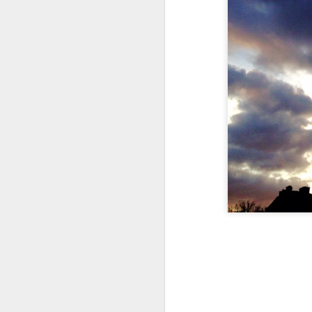
pa
Jan 5th
Jan 4th
Jan 3rd
N
Street Art
Street Art
Toit parisien
St
Oct 9th
Oct 7th
Oct 6th
Street Art
Toits parisiens
Street Art
St
Sep 16th
Sep 14th
Sep 12th
Street Art
Toit parisien
La Bièvre
St
Aug 30th
Aug 29th
Aug 27th
A